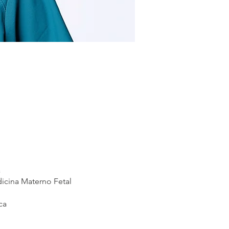
a
icina Materno Fetal
ca