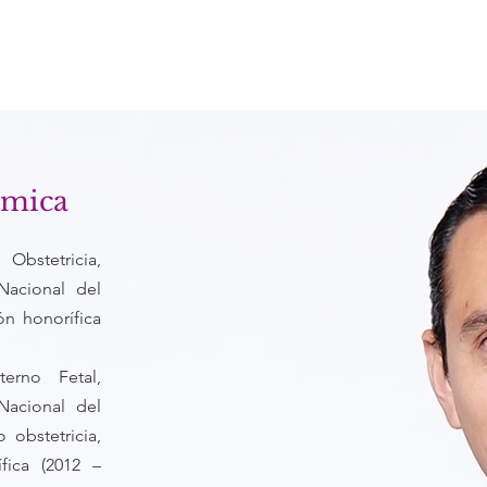
émica
Obstetricia,
acional del
ón honorífica
erno Fetal,
acional del
 obstetricia,
fica (2012 –