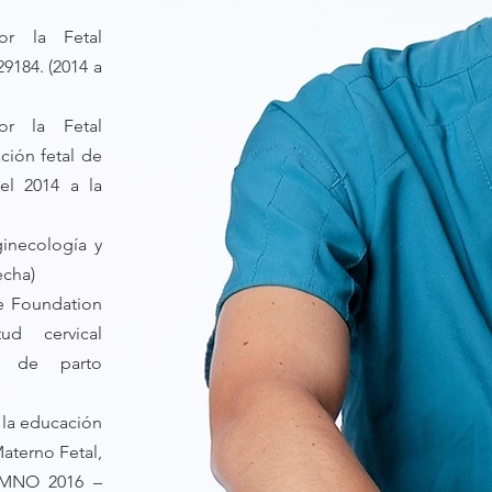
or la Fetal
9184. (2014 a
por la Fetal
ción fetal de
el 2014 a la
ginecología y
echa)
ne Foundation
d cervical
ón de parto
 la educación
aterno Fetal,
MNO 2016 –