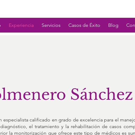
o
Experiencia
Servicios
Casos de Éxito
Blog
Con
olmenero Sánchez
pecialista calificado en grado de excelencia para el manejo
 diagnóstico, el tratamiento y la rehabilitación de casos com
terior la monitorización que ofrece este tipo de médicos es s