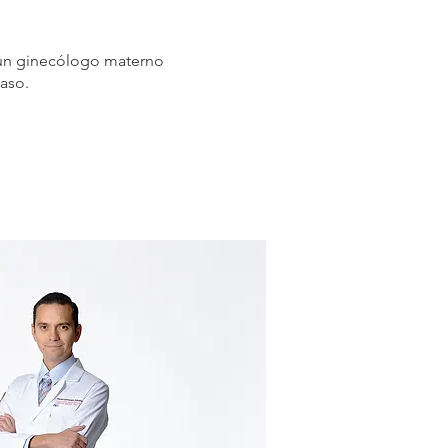
o un ginecólogo materno
caso.