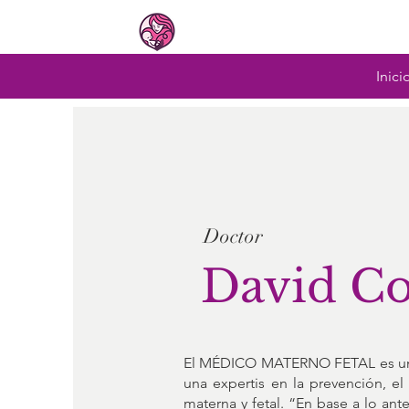
Dr. David Colmenero Sánchez
Ginecología · Obstetricia · Materno Fetal
Inici
Doctor
David C
El MÉDICO MATERNO FETAL es un es
una expertis en la prevención, el
materna y fetal. “En base a lo an