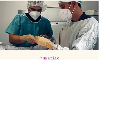
CIRUGÍAS
· Miomectomía
· Histerectomía
· Cerclaje Cervical
· Laparotomía
· Laparoscopía...
Leer más...