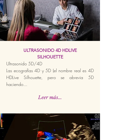
ULTRASONIDO 4D HDLIVE
SILHOUETTE
Ultrasonido 5D/4D
Las ecografías 4D y 5D (el nombre real es 4D
HDLive Silhouette, pero se abrevia 5D
haciendo...
Leer más...