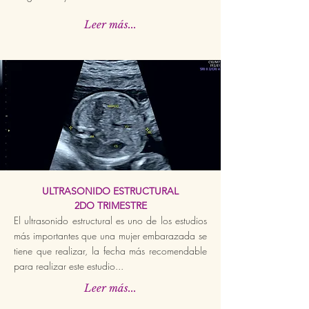
Leer más...
ULTRASONIDO ESTRUCTURAL
2DO TRIMESTRE
El ultrasonido estructural es uno de los estudios
más importantes que una mujer embarazada se
tiene que realizar, la fecha más recomendable
para realizar este estudio...
Leer más...