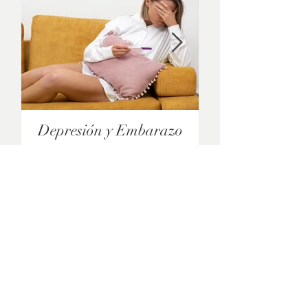
Depresión y Embarazo
Diabetes Gest
Más Artículos