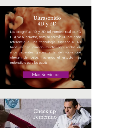
Ultrasonido
4D y 5D
Las ecografías 4D y 5D (el nombre real es 4D
HDLive Silhouette, pero se abrevia 5D haciendo
referencia a una tecnología superior al 4D
habitual) han ganado mucha popularidad en
años recientes gracias a la definición que
ofrecen del bebé, haciendo el estudio más
entendible para los papás.
Más Servicios
Check up
Femenino